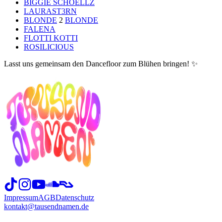
BIGGIE SCHOELLZ
LAURAST3RN
BLONDE
2
BLONDE
FALENA
FLOTTI KOTTI
ROSILICIOUS
Lasst uns gemeinsam den Dancefloor zum Blühen bringen! ✨
Impressum
AGB
Datenschutz
kontakt@tausendnamen.de